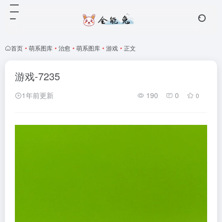
首页
•
萌系图库
•
治愈
•
萌系图库
•
游戏
•
正文
游戏-7235
1年前更新
190
0
0