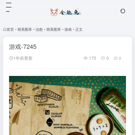
首页
•
萌系图库
•
治愈
•
萌系图库
•
游戏
•
正文
游戏-7245
1年前更新
175
0
0