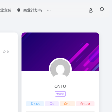
企业宣传
商业计划书
0
QNTU
管理员
7.6
K
0
10
1.2
M