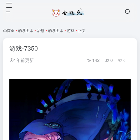
首页
•
萌系图库
•
治愈
•
萌系图库
•
游戏
•
正文
游戏-7350
1年前更新
142
0
0